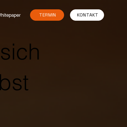
TERMIN
KONTAKT
hitepaper
 sich
bst